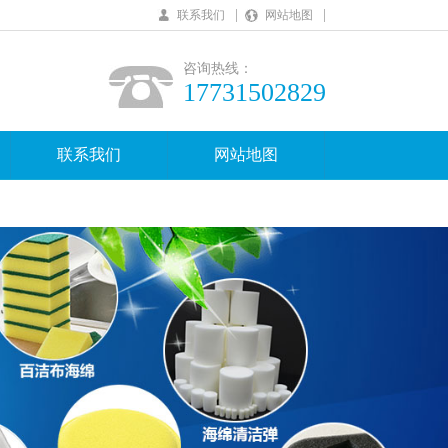
|
|
联系我们
网站地图
咨询热线：
17731502829
联系我们
网站地图