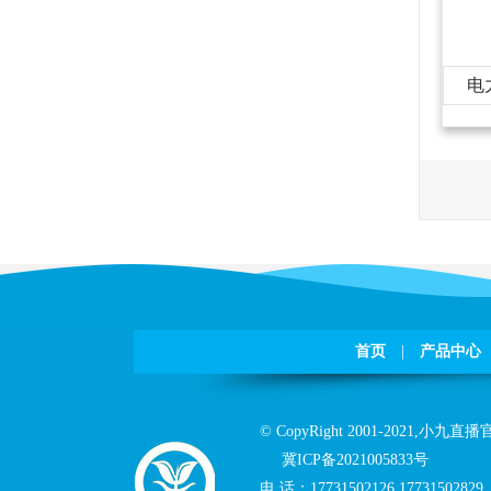
电
首页
|
产品中心
©CopyRight2001-2021,
小九直播官
冀ICP备2021005833号
电话：
17731502126
17731502829