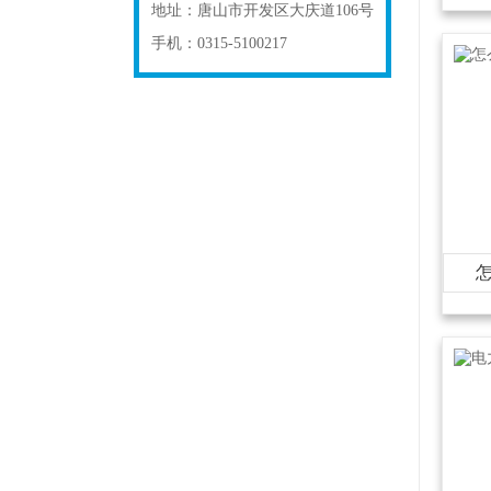
地址：
唐山市开发区大庆道106号
手机：
0315-5100217