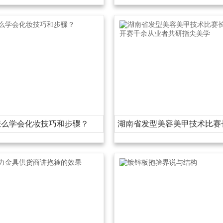
续更新）
怎么学会化妆技巧和步骤？
湖南省发型美容美甲技术比赛
开赛千余从业者共研指尖美