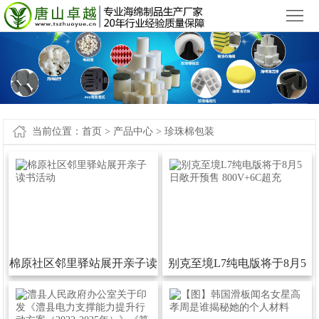
小九直播官网app下载苹果版_小九直播官网手机app下载
您好，欢迎来到
！
首
页
产
品
新
中
闻
案
当前位置：
首页
>
产品中心
>
珍珠棉包装
心
中
例-
关
心
小
于
联
九
我
系
网
直
们
我
站
棉原社区邻里驿站展开亲子读
别克至境L7纯电版将于8月5
播
们
地
书活动
日敞开预售800V+6C超充
官
图