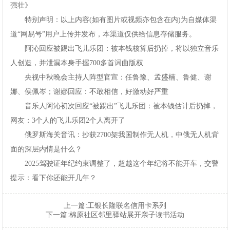
强壮》
特别声明：以上内容(如有图片或视频亦包含在内)为自媒体渠
道“网易号”用户上传并发布，本渠道仅供给信息存储服务。
阿沁回应被踢出飞儿乐团：被本钱核算后扔掉，将以独立音乐
人创造，并泄漏本身手握700多首词曲版权
央视中秋晚会主持人阵型官宣：任鲁豫、孟盛楠、鲁健、谢
娜、侯佩岑；谢娜回应：不敢相信，好激动好严重
音乐人阿沁初次回应“被踢出”飞儿乐团：被本钱估计后扔掉，
网友：3个人的飞儿乐团2个人离开了
俄罗斯海关音讯：抄获2700架我国制作无人机，中俄无人机背
面的深层内情是什么？
2025驾驶证年纪约束调整了，超越这个年纪将不能开车，交警
提示：看下你还能开几年？
上一篇:
工银长隆联名信用卡系列
下一篇:
棉原社区邻里驿站展开亲子读书活动