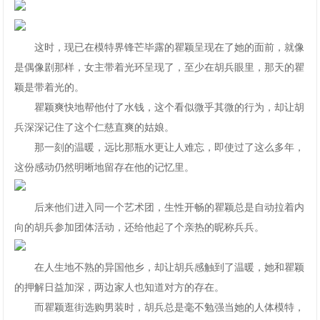
这时，现已在模特界锋芒毕露的瞿颖呈现在了她的面前，就像
是偶像剧那样，女主带着光环呈现了，至少在胡兵眼里，那天的瞿
颖是带着光的。
瞿颖爽快地帮他付了水钱，这个看似微乎其微的行为，却让胡
兵深深记住了这个仁慈直爽的姑娘。
那一刻的温暖，远比那瓶水更让人难忘，即使过了这么多年，
这份感动仍然明晰地留存在他的记忆里。
后来他们进入同一个艺术团，生性开畅的瞿颖总是自动拉着内
向的胡兵参加团体活动，还给他起了个亲热的昵称兵兵。
在人生地不熟的异国他乡，却让胡兵感触到了温暖，她和瞿颖
的押解日益加深，两边家人也知道对方的存在。
而瞿颖逛街选购男装时，胡兵总是毫不勉强当她的人体模特，