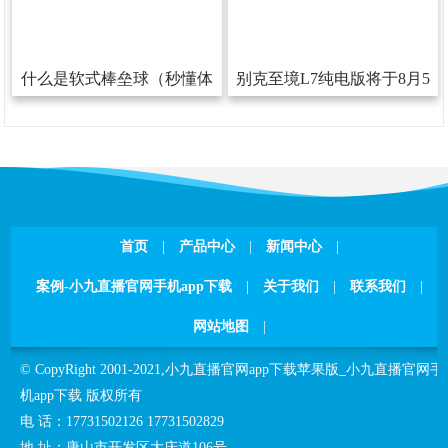
什么是软式棒垒球（秒懂体
别克至境L7纯电版将于8月5
育）
日敞开预售800V+6C超充
首页
|
产品中心
|
新闻中心
|
案例-小九直播官网手机app下载
|
关于我们
|
联系我们
|
网站地图
|
©CopyRight2001-2021,
小九直播官网app下载苹果版_小九直播官网手
机app下载
版权所有
电话：
17731502126
17731502829
地址：
唐山市开发区大庆道106号