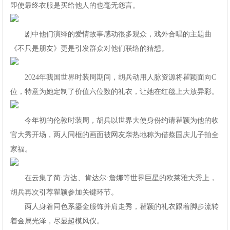
即使最终衣服是买给他人的也毫无怨言。
剧中他们演绎的爱情故事感动很多观众，戏外合唱的主题曲
《不只是朋友》更是引发群众对他们联络的猜想。
2024年我国世界时装周期间，胡兵动用人脉资源将瞿颖面向C
位，特意为她定制了价值六位数的礼衣，让她在红毯上大放异彩。
今年初的伦敦时装周，胡兵以世界大使身份约请瞿颖为他的收
官大秀开场，两人同框的画面被网友亲热地称为借蔡国庆儿子拍全
家福。
在云集了简·方达、肯达尔·詹娜等世界巨星的欧莱雅大秀上，
胡兵再次引荐瞿颖参加关键环节。
两人身着同色系鎏金服饰并肩走秀，瞿颖的礼衣跟着脚步流转
着金属光泽，尽显超模风仪。