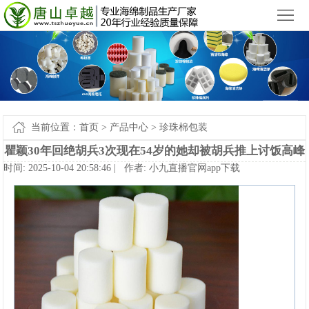
小九直播官网app下载苹果版_小九直播官网手机app下载
您好，欢迎来到
！
首
页
产
品
新
中
闻
案
当前位置：
首页
>
产品中心
>
珍珠棉包装
心
中
例-
关
瞿颖30年回绝胡兵3次现在54岁的她却被胡兵推上讨饭高峰
时间:2025-10-0420:58:46|作者:
小九直播官网app下载
心
小
于
联
九
我
系
网
直
们
我
站
播
们
地
官
图