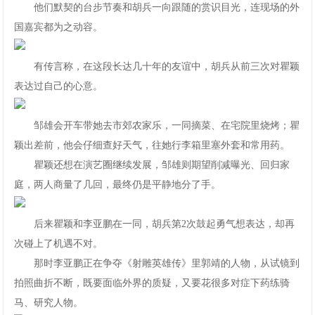
他们默契的台步节奏和胡兵一向跟随的赏识目光，连现场的外
国嘉宾都为之动容。
有传言称，在这段长达几十年的友谊中，胡兵从前三次对瞿颖
表达过自己的心意。
邹雄会开车带她去市郊农家乐，一同摘菜、在宅院里烧烤；瞿
颖出差前，他会仔细查好天气，往她行李箱里塞外套和常用药。
瞿颖还想在演艺圈继续发展，邹雄则期望削减曝光、回归家
庭，两人商量了几回，最终仍是平静地分了手。
后来瞿颖和李亚鹏在一同，胡兵第2次鼓起勇气想表达，却再
次碰上了机遇不对。
那时李亚鹏正在争夺《射雕英雄传》里郭靖的人物，从试镜到
拍照曲折不断，既要面临外界的质疑，又要花很多对症下药练骑
马、研究人物。