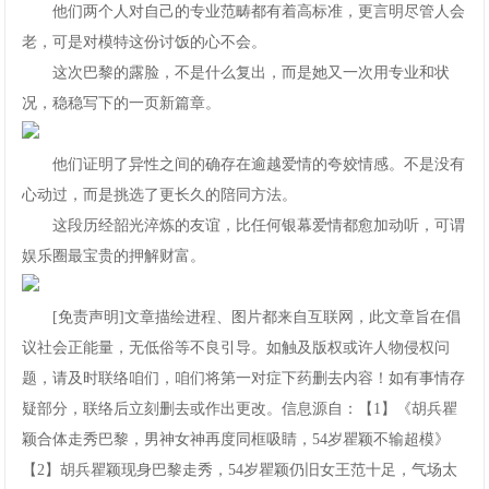
他们两个人对自己的专业范畴都有着高标准，更言明尽管人会
老，可是对模特这份讨饭的心不会。
这次巴黎的露脸，不是什么复出，而是她又一次用专业和状
况，稳稳写下的一页新篇章。
他们证明了异性之间的确存在逾越爱情的夸姣情感。不是没有
心动过，而是挑选了更长久的陪同方法。
这段历经韶光淬炼的友谊，比任何银幕爱情都愈加动听，可谓
娱乐圈最宝贵的押解财富。
[免责声明]文章描绘进程、图片都来自互联网，此文章旨在倡
议社会正能量，无低俗等不良引导。如触及版权或许人物侵权问
题，请及时联络咱们，咱们将第一对症下药删去内容！如有事情存
疑部分，联络后立刻删去或作出更改。信息源自：【1】《胡兵瞿
颖合体走秀巴黎，男神女神再度同框吸睛，54岁瞿颖不输超模》
【2】胡兵瞿颖现身巴黎走秀，54岁瞿颖仍旧女王范十足，气场太