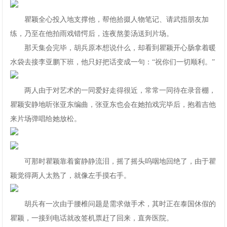
瞿颖全心投入地支撑他，帮他拾掇人物笔记、请武指朋友加
练，乃至在他拍雨戏错愕后，连夜熬姜汤送到片场。
那天集会完毕，胡兵原本想说什么，却看到瞿颖开心肠拿着暖
水袋去接李亚鹏下班，他只好把话变成一句：“祝你们一切顺利。”
两人由于对艺术的一同爱好走得很近，常常一同待在录音棚，
瞿颖安静地听张亚东编曲，张亚东也会在她拍戏完毕后，抱着吉他
来片场弹唱给她放松。
可那时瞿颖靠着窗静静流泪，摇了摇头呜咽地回绝了，由于瞿
颖觉得两人太熟了，就像左手摸右手。
胡兵有一次由于腰椎问题是需求做手术，其时正在泰国休假的
瞿颖，一接到电话就改签机票赶了回来，直奔医院。