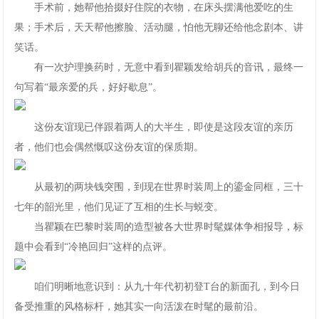
手术前，她帮他拾掇好住院的衣物，在床头摆满他爱吃的生
果；手术后，天天帮他擦脸、活动腿，怕他无聊还给他念剧本、讲
笑话。
有一次护理换药时，无意中看到瞿颖发给胡兵的音讯，最终一
句写着“最亲爱的兵，好好歇息”。
这份友谊现已伴跟着两人的大半生，即使是这段友谊的亲历
者，他们也会偶然慨叹这份友谊的保质期。
从最初的两块钱突围，到现在世界时装周上的鎏金同框，三十
七年的韶光里，他们见证了互相的生长与蜕变。
当瞿颖在巴黎时装周的造型被各大世界时髦媒体争相报导，标
题中会看到“冷艳回归”这样的点评。
咱们明晰地意识到：从九十年代初初登T台的新面孔，到今日
备受推重的风格标杆，她其实一向活泼在时髦的最前沿。