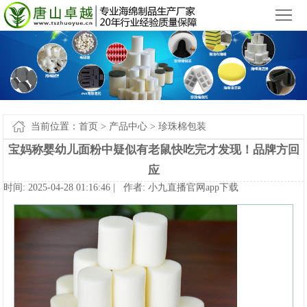
小九直播官网app下载苹果版_小九直播官网手机app下载
您好，欢迎来到
！
首
页
产
品
新
中
闻
案
当前位置：
首页
>
产品中心
>
珍珠棉包装
心
中
例-
关
宝妈称婴幼儿面粉中疑似有老鼠快吃完才发现！品牌方回
应
心
小
于
联
时间:2025-04-2801:16:46|作者:
小九直播官网app下载
九
我
系
网
直
们
我
站
播
们
地
官
图