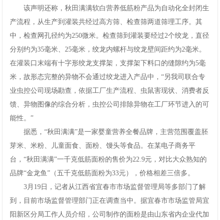
该声明还称，秋田满满软白营养低筋粉产品为自动化全封闭生
产流程，从生产到灌装共经过高方筛、检查筛两道筛理工序。其
中，检查网孔径约为250微米。检查筛到灌装要经过2个绞龙，直径
分别约为35毫米、25毫米，绞龙内螺杆与绞龙壁间距约为2毫米。
在灌装口末端有十字形绞龙支撑架，支撑架下料口的缝隙约为5毫
米，故形态完整的异物不会通过绞龙进入产品中，“另我司联合专
业虫控公司现场勘查，依据工厂生产流程、虫鼠害现状、消费者反
馈、异物图像的综合分析，虫控公司排除异物在工厂环节进入的可
能性。”
据悉，“秋田满满”是一家婴童营养全餐品牌，主营范围覆盖胚
芽米、米粉、儿童面食、面粉、馒头等食品。在某电子商务平
台，“秋田满满”一千克低筋面粉的售价为22.9元，对比大众熟知的
品牌“金龙鱼”（五千克低筋面粉为33元），价格相差三倍多。
3月19日，记者从江西省宜春市市场监督管理局等多部门了解
到，目前市场监督管理部门正在调查当中。据宜春市市场监管局宜
阳新区分局工作人员介绍，公司制作的面粉是由山东省内企业代加