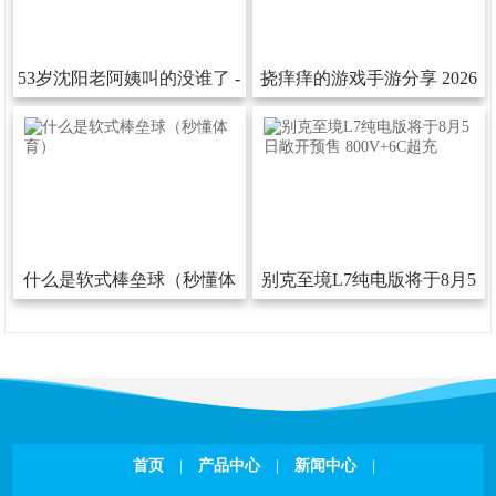
53岁沈阳老阿姨叫的没谁了-
挠痒痒的游戏手游分享2026
53岁沈阳老阿姨叫的没谁了下
热门的挠痒痒的游戏汇总
载安装版V
什么是软式棒垒球（秒懂体
别克至境L7纯电版将于8月5
育）
日敞开预售800V+6C超充
首页
|
产品中心
|
新闻中心
|