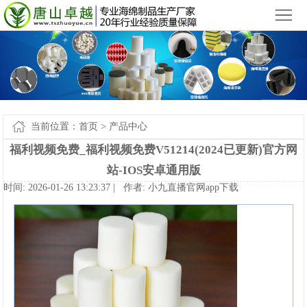
小九直播官网app下载苹果版_小九直播官网手机app下载
您好，欢迎来到
！
首
页
产
品
新
中
闻
案
当前位置：
首页
>
产品中心
心
中
例-
关
福利视频免费_福利视频免费V51214(2024已更新)官方网
站-IOS安卓通用版
心
小
于
联
时间:2026-01-2613:23:37|作者:
小九直播官网app下载
九
我
系
网
直
们
我
站
播
们
地
官
图