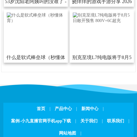
53岁沈阳老阿姨叫的没谁了-
挠痒痒的游戏手游分享2026
53岁沈阳老阿姨叫的没谁了下
热门的挠痒痒的游戏汇总
载安装版V
什么是软式棒垒球（秒懂体
别克至境L7纯电版将于8月5
育）
日敞开预售800V+6C超充
首页
|
产品中心
|
新闻中心
|
案例-小九直播官网手机app下载
|
关于我们
|
联系我们
|
网站地图
|