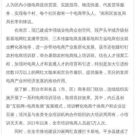
人为区内小微电商提供货源、实践指导、物流快递、代发货等服
务，实现每个村、每个社区都有一个电商带头人。”南和区发改局
局长李剑锋说。
在南宫，现已建成华强绒业电商众创空间、段芦头羊绒升级创
新基地网红直播带货街、三木传媒电商直播基地和方远电商创业就
业孵化基地等，进一步带动电商产业集群化发展。该市还创建钉钉
农村电商培训群，举办暑期农村电商线上培训班。结合人才强冀工
程，加强对电商人才和直播人才的培育和引进，特别是加大引进粉
丝数10万以上的网红大咖来南宫合作兼职、提供服务，充分的发挥
电商产业对经济发展的推动作用。
据了解，邢台市和各县（市、区）商务部门联动，连续组织实
施开展了一系列电商培训活动，取得良好效果。其中，内丘县创
新“互联网+电商鱼塘”发展模式，培训孵化电商个体商户和企业近
百家；清河县与各类专业培训机构合作组织的大培训周周有，小培
训天天有。2021年以来，全市培训电商人员超5万人次。
同时，在全市推动建设20家网红直播打卡基地。平乡县建成了