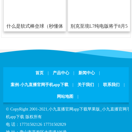
什么是软式棒垒球（秒懂体
别克至境L7纯电版将于8月5
育）
日敞开预售800V+6C超充
首页
|
产品中心
|
新闻中心
|
案例-小九直播官网手机app下载
|
关于我们
|
联系我们
|
网站地图
|
©CopyRight2001-2021,
小九直播官网app下载苹果版_小九直播官网手
机app下载
版权所有
电话：
17731502126
17731502829