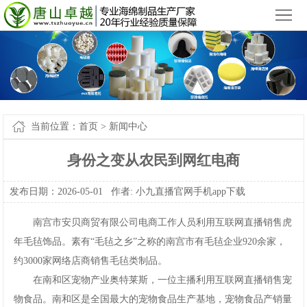
小九直播官网app下载苹果版_小九直播官网手机app下载
您好，欢迎来到
！
首
页
产
品
新
中
闻
案
当前位置：
首页
>
新闻中心
心
中
例-
关
身份之变从农民到网红电商
心
小
于
联
发布日期：2026-05-01作者:
小九直播官网手机app下载
九
我
系
网
南宫市安贝商贸有限公司电商工作人员利用互联网直播销售虎
直
们
我
站
年毛毡饰品。素有“毛毡之乡”之称的南宫市有毛毡企业920余家，
约3000家网络店商销售毛毡类制品。
播
们
地
在南和区宠物产业奥特莱斯，一位主播利用互联网直播销售宠
官
图
物食品。南和区是全国最大的宠物食品生产基地，宠物食品产销量