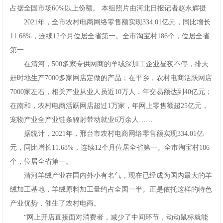
占据全国市场60%以上份额。本组照片由河北日报记者赵永辉摄
网
2021年，全市农村电商网络零售额实现334.01亿元，同比增长
手
11.68%，连续12个月位居全省第一。全市淘宝村186个，位居全省
第一
机
在清河，500多家专供网商的羊绒深加工企业昼夜不停，排天
赶时地生产7000多家网店定做的产品；在平乡，农村电商活跃网店
app
7000家左右，相关产业从业人员近10万人，年交易额达到40亿元；
下
在南和，农村电商活跃网店超过1万家，年网上零售额超25亿元，
宠物产业全产业链条辐射带动就业6万余人……
载
据统计，2021年，邢台市农村电商网络零售额实现334.01亿
元，同比增长11.68%，连续12个月位居全省第一。全市淘宝村186
个，位居全省第一。
清河羊绒产业在国内外小有名气，现在已经成为国内最大的羊
绒加工基地，羊绒原料加工量约占全国一半。正是依托这样的特色
产业优势，催生了农村电商。
“网上开店直接面对消费者，减少了中间环节，动动鼠标就能