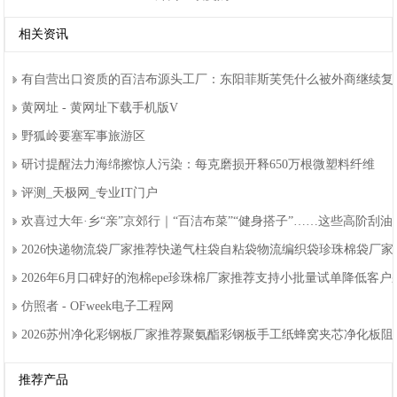
相关资讯
有自营出口资质的百洁布源头工厂：东阳菲斯芙凭什么被外商继续复
黄网址-黄网址下载手机版V
野狐岭要塞军事旅游区
研讨提醒法力海绵擦惊人污染：每克磨损开释650万根微塑料纤维
评测_天极网_专业IT门户
欢喜过大年·乡“亲”京郊行｜“百洁布菜”“健身搭子”……这些高阶刮
2026快递物流袋厂家推荐快递气柱袋自粘袋物流编织袋珍珠棉袋厂
2026年6月口碑好的泡棉epe珍珠棉厂家推荐支持小批量试单降低客
仿照者-OFweek电子工程网
2026苏州净化彩钢板厂家推荐聚氨酯彩钢板手工纸蜂窝夹芯净化板
推荐产品