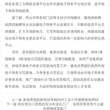
拼多多第三方网络交易平台合作共建电子商务平台地方馆，提升电
子商务营销效果。
据了解，邢台市商务部门还将支持沙河海螺丝、隆尧保鲜网、
临西找轴网等企业自建电子商务平台发展壮大，不断的提高平台交
易规模，扩大市场影响力。引导和鼓励企业强强联合，搭建或组建
综合电子商务交易买卖平台，打造国内具有一定影响力的优势交易
平台。
另外，坚持园区化承载、集群化推进、高端化引领，加快1家
国家级、8家省级示范园区建设，完善功能配套，发挥产业集群效
应。持续开展电子商务示范基地培育工作，遴选优秀园区推荐申报
电子商务示范基地，力争更多示范试点，引领带动全市电子商务更
好更快发展。推广“政校行企”联合培育模式，鼓励高校在企业建设
教学基地、实训基地，为农村电商创新发展提供人才支撑。
上一篇:
多格黑色防静电珍珠棉内衬工业小件规整收纳周转
下一篇:
有自营出口资质的百洁布源头工厂：东阳菲斯芙凭什么被
外商继续复购？