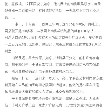
把生意做成。”刘玉国说，如今，他的网上的销售顺风顺水，每天
能做成一二百笔交易，有时搞促销活动，一天就有上百万元交易
额……
一带十、十带百……仅两三年间，这个只有400多户的村庄，
网店就开起300多家，从事网上销售羊绒制品的就有1500多人，占
村总人口的75%，而且各家各户的网店都开得红红火火。年销售额
一二百万元的比比皆是。也因此，东高庄村成为全国首批3个淘宝
村之一。
由近及远，星火燎原。如今，清河县三分之二的村庄都有电
商。截至2021年，全县在淘宝网、京东等开设的网店已有7000多
家，清河县被省确定为电子商务进农村示范县。
组装、打包……连日来，每天天一亮，平乡县艾村村民付东生
就开始在自己的淘宝电商小院里忙活起来。他做的是小童车生意，
这几天每天大概有30笔左右订单，成交金额近2000元。
平乡县编制县域电子商务产业规划，鼓励大众创业、万众创
新，千村万户手工业、家家户户搞电商，以“童车淘宝”为主体的电