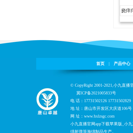
挠痒
首页
|
产品中心
©CopyRight2001-2021,
小九直播官
冀ICP备2021005833号
电话：
17731502126
17731502829
地址：
唐山市开发区大庆道106号
网址：
www.hxlzsgc.com
小九直播官网app下载苹果版_小九
绵射弹等海绵制品生产。