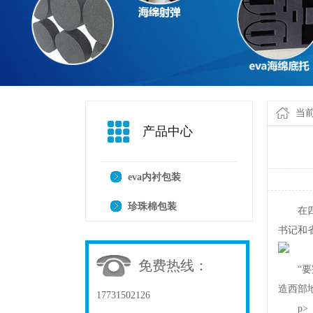
当
产品中心
eva内衬包装
珍珠棉包装
在四川
书记和
免费热线：
“要完
造西部
17731502126
p>