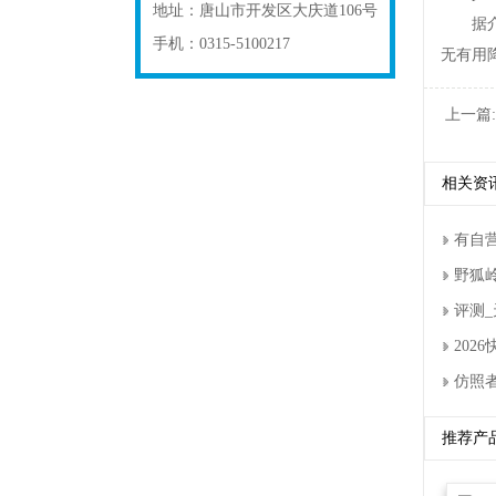
地址：
唐山市开发区大庆道106号
据介绍
手机：
0315-5100217
无有用降
上一篇:
相关资
有自
野狐
评测_
20
仿照者
推荐产