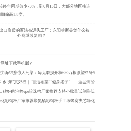
终年同期偏少75%，到6月13日，大部分地区接连
期偏高1.8度。
出口资质的百洁布源头工厂：东阳菲斯芙凭什么被
外商继续复购？
黄网址下载手机版V
力海绵擦惊人污染：每克磨损开释650万根微塑料纤维
·乡“亲”京郊行｜“百洁布菜”“健身搭子”……这些高阶刮油菜你吃过吗？
！
6月口碑好的泡棉epe珍珠棉厂家推荐支持小批量试单降低客户采购风险
州净化彩钢板厂家推荐聚氨酯彩钢板手工纸蜂窝夹芯净化板阻燃硅岩夹芯厂