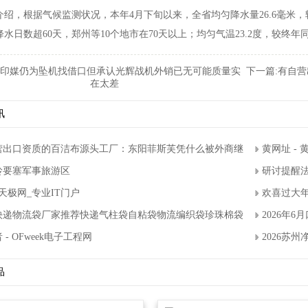
，根据气候监测状况，本年4月下旬以来，全省均匀降水量26.6毫米，较
水日数超60天，郑州等10个地市在70天以上；均匀气温23.2度，较终年同
印媒仍为坠机找借口但承认光辉战机外销已无可能质量实
下一篇:
有自营
在太差
讯
营出口资质的百洁布源头工厂：东阳菲斯芙凭什么被外商继续复购？
黄网址-
岭要塞军事旅游区
研讨提醒法
天极网_专业IT门户
欢喜过大年
26快递物流袋厂家推荐快递气柱袋自粘袋物流编织袋珍珠棉袋厂家优选指南
2026年
-OFweek电子工程网
2026苏
品