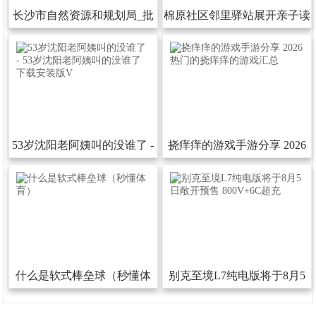
长沙市自然资源和规划局_批
棉原社区邻里驿站展开亲子读
后发布
书活动
53岁沈阳老阿姨叫的没谁了-
挠痒痒的游戏手游分享2026
53岁沈阳老阿姨叫的没谁了下
热门的挠痒痒的游戏汇总
载安装版V
什么是软式棒垒球（秒懂体
别克至境L7纯电版将于8月5
育）
日敞开预售800V+6C超充