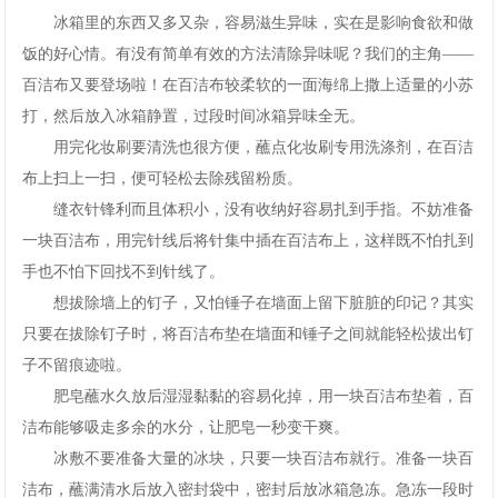
冰箱里的东西又多又杂，容易滋生异味，实在是影响食欲和做
饭的好心情。有没有简单有效的方法清除异味呢？我们的主角——
百洁布又要登场啦！在百洁布较柔软的一面海绵上撒上适量的小苏
打，然后放入冰箱静置，过段时间冰箱异味全无。
用完化妆刷要清洗也很方便，蘸点化妆刷专用洗涤剂，在百洁
布上扫上一扫，便可轻松去除残留粉质。
缝衣针锋利而且体积小，没有收纳好容易扎到手指。不妨准备
一块百洁布，用完针线后将针集中插在百洁布上，这样既不怕扎到
手也不怕下回找不到针线了。
想拔除墙上的钉子，又怕锤子在墙面上留下脏脏的印记？其实
只要在拔除钉子时，将百洁布垫在墙面和锤子之间就能轻松拔出钉
子不留痕迹啦。
肥皂蘸水久放后湿湿黏黏的容易化掉，用一块百洁布垫着，百
洁布能够吸走多余的水分，让肥皂一秒变干爽。
冰敷不要准备大量的冰块，只要一块百洁布就行。准备一块百
洁布，蘸满清水后放入密封袋中，密封后放冰箱急冻。急冻一段时