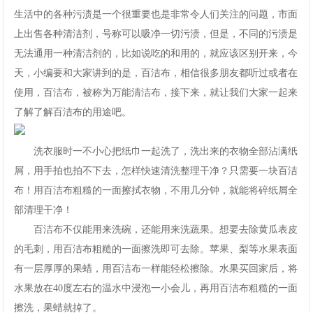
生活中的各种污渍是一个很重要也是非常令人们关注的问题，市面
网
上出售各种清洁剂，号称可以吸净一切污渍，但是，不同的污渍是
手
无法通用一种清洁剂的，比如说吃的和用的，就应该区别开来，今
天，小编要和大家讲到的是，百洁布，相信很多朋友都听过或者在
机
使用，百洁布，被称为万能清洁布，接下来，就让我们大家一起来
了解了解百洁布的用途吧。
app
下
洗衣服时一不小心把纸巾一起洗了，洗出来的衣物全部沾满纸
屑，用手拍也拍不下去，怎样快速清洗整理干净？只需要一块百洁
载
布！用百洁布粗糙的一面擦拭衣物，不用几分钟，就能将碎纸屑全
部清理干净！
百洁布不仅能用来洗碗，还能用来洗蔬果。想要去除黄瓜表皮
的毛刺，用百洁布粗糙的一面擦洗即可去除。苹果、梨等水果表面
有一层厚厚的果蜡，用百洁布一样能轻松擦除。水果买回家后，将
水果放在40度左右的温水中浸泡一小会儿，再用百洁布粗糙的一面
擦洗，果蜡就掉了。