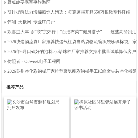
野狐岭要塞军事旅游区
研讨提醒法力海绵擦惊人污染：每克磨损开释650万根微塑料纤维
评测_天极网_专业IT门户
欢喜过大年·乡“亲”京郊行｜“百洁布菜”“健身搭子”……这些高阶刮
2026快递物流袋厂家推荐快递气柱袋自粘袋物流编织袋珍珠棉袋厂
2026年6月口碑好的泡棉epe珍珠棉厂家推荐支持小批量试单降低客
仿照者-OFweek电子工程网
2026苏州净化彩钢板厂家推荐聚氨酯彩钢板手工纸蜂窝夹芯净化板
推荐产品