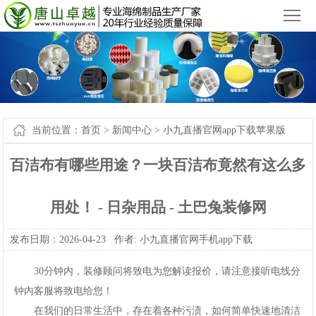
小九直播官网app下载苹果版_小九直播官网手机app下载
您好，欢迎来到
！
首
页
产
品
新
中
闻
案
当前位置：
首页
>
新闻中心
>
小九直播官网app下载苹果版
心
中
例-
关
百洁布有哪些用途？一块百洁布竟然有这么多
心
小
于
联
用处！-日杂用品-土巴兔装修网
九
我
系
网
发布日期：2026-04-23作者:
小九直播官网手机app下载
直
们
我
站
30分钟内，装修顾问将致电为您解读报价，请注意接听电线分
播
们
地
钟内客服将致电给您！
官
图
在我们的日常生活中，存在着各种污渍，如何简单快速地清洁