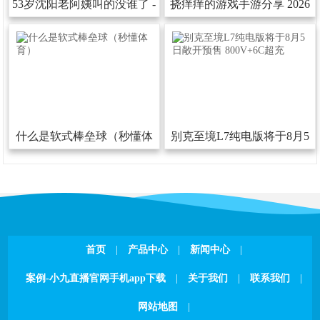
53岁沈阳老阿姨叫的没谁了-
挠痒痒的游戏手游分享2026
53岁沈阳老阿姨叫的没谁了下
热门的挠痒痒的游戏汇总
载安装版V
什么是软式棒垒球（秒懂体
别克至境L7纯电版将于8月5
育）
日敞开预售800V+6C超充
首页
|
产品中心
|
新闻中心
|
案例-小九直播官网手机app下载
|
关于我们
|
联系我们
|
网站地图
|