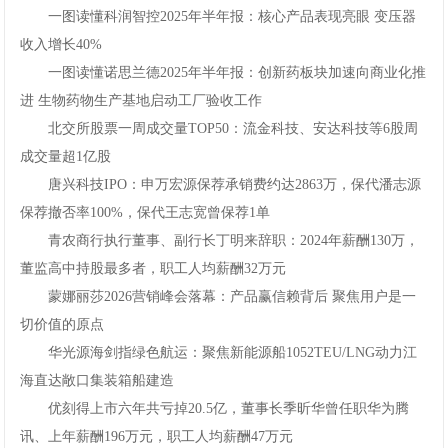
一图读懂科润智控2025年半年报：核心产品表现亮眼变压器
收入增长40%
一图读懂诺思兰德2025年半年报：创新药板块加速向商业化推
进生物药物生产基地启动工厂验收工作
北交所股票一周成交量TOP50：流金科技、安达科技等6股周
成交量超1亿股
唐兴科技IPO：申万宏源保荐承销费约达2863万，保代潘志源
保荐撤否率100%，保代王志宽曾保荐1单
青农商行执行董事、副行长丁明来辞职：2024年薪酬130万，
董监高中持股最多者，职工人均薪酬32万元
蒙娜丽莎2026营销峰会落幕：产品赢信赖背后聚焦用户是一
切价值的原点
华光源海剑指绿色航运：聚焦新能源船1052TEU/LNG动力江
海直达敞口集装箱船建造
优刻得上市六年共亏掉20.5亿，董事长季昕华曾任职华为腾
讯、上年薪酬196万元，职工人均薪酬47万元