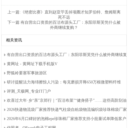
上一篇:
《绝密比赛》直到赵亚苧丢掉项圈才知罗伯特、詹姆斯离
死不远
下一篇:
有自营出口资质的百洁布源头工厂：东阳菲斯芙凭什么被
外商继续复购？
相关资讯
有自营出口资质的百洁布源头工厂：东阳菲斯芙凭什么被外商继续复
黄网址-黄网址下载手机版V
野狐岭要塞军事旅游区
研讨提醒法力海绵擦惊人污染：每克磨损开释650万根微塑料纤维
评测_天极网_专业IT门户
欢喜过大年·乡“亲”京郊行｜“百洁布菜”“健身搭子”……这些高阶刮
2026快递物流袋厂家推荐快递气柱袋自粘袋物流编织袋珍珠棉袋厂
2026年6月口碑好的泡棉epe珍珠棉厂家推荐支持小批量试单降低客
仿照者-OFweek电子工程网