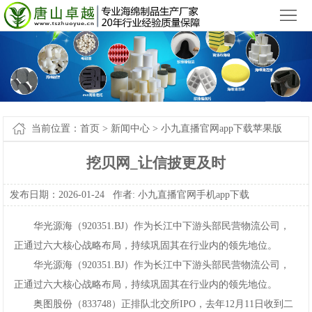
小九直播官网app下载苹果版_小九直播官网手机app下载
您好，欢迎来到
！
首
页
产
品
新
中
闻
案
当前位置：
首页
>
新闻中心
>
小九直播官网app下载苹果版
心
中
例-
关
挖贝网_让信披更及时
心
小
于
联
发布日期：2026-01-24作者:
小九直播官网手机app下载
九
我
系
网
华光源海（920351.BJ）作为长江中下游头部民营物流公司，
直
们
我
站
正通过六大核心战略布局，持续巩固其在行业内的领先地位。
华光源海（920351.BJ）作为长江中下游头部民营物流公司，
播
们
地
正通过六大核心战略布局，持续巩固其在行业内的领先地位。
官
图
奥图股份（833748）正排队北交所IPO，去年12月11日收到二