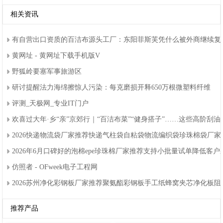
相关资讯
有自营出口资质的百洁布源头工厂：东阳菲斯芙凭什么被外商继续复
黄网址-黄网址下载手机版V
野狐岭要塞军事旅游区
研讨提醒法力海绵擦惊人污染：每克磨损开释650万根微塑料纤维
评测_天极网_专业IT门户
欢喜过大年·乡“亲”京郊行｜“百洁布菜”“健身搭子”……这些高阶刮
2026快递物流袋厂家推荐快递气柱袋自粘袋物流编织袋珍珠棉袋厂
2026年6月口碑好的泡棉epe珍珠棉厂家推荐支持小批量试单降低客
仿照者-OFweek电子工程网
2026苏州净化彩钢板厂家推荐聚氨酯彩钢板手工纸蜂窝夹芯净化板
推荐产品