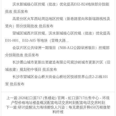
滨水新城核心区控规（批改）优化提高E02-B24地块部分技能
网
批改批后发布
手
高星分区火车西站周边地区控规（新巷路竖向和新瑞路线性及
竖向）部分技能批改批后发布
机
望城区城西片区控规、滨水新城核心区控规（批改）优化提高
E01-H01、E02-A05等地块（雷锋大路...
app
会议片区公共绿洲一期项目（N08-A12公园绿洲项目）控规部
下
分技能批改批后发布
长沙麓山城市更新出资建造有限公司观沙岭城市更新片区（旧
载
城改建）规划初中项目批后发布
长沙市望城区金山桥大街金山桥社区悦禧世界山庄2-21栋101
室批后发布
上一篇:
2026虹口源717(售楼处)官网-虹口源717出售中心-环境
户型价格地址楼盘概况配套电话交房时刻配套电话交房时刻
下一篇:
研讨提醒法力海绵擦惊人污染：每克磨损开释650万根微塑
料纤维