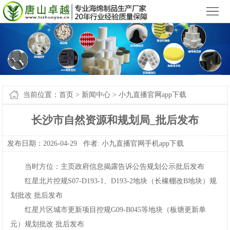
小九直播官网app下载苹果版_小九直播官网手机app下载
您好，欢迎来到
！
首
页
产
品
新
中
闻
案
当前位置：
首页
>
新闻中心
>
小九直播官网app下载
心
中
例-
关
长沙市自然资源和规划局_批后发布
心
小
于
联
发布日期：2026-04-29作者:
小九直播官网手机app下载
九
我
系
网
当时方位：主页政府信息揭露告诉公告规划公示批后发布
直
们
我
站
红星北片控规S07-D193-1、D193-2地块（长橡棚改B地块）规
划批改批后发布
播
们
地
红星片区城市更新项目控规G09-B045等地块（板塘更新单
官
图
元）规划批改批后发布