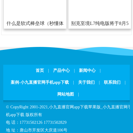
什么是软式棒垒球（秒懂体
别克至境L7纯电版将于8月5
育）
日敞开预售800V+6C超充
首页
|
产品中心
|
新闻中心
|
案例-小九直播官网手机app下载
|
关于我们
|
联系我们
|
网站地图
|
©CopyRight2001-2021,
小九直播官网app下载苹果版_小九直播官网手
机app下载
版权所有
电话：
17731502126
17731502829
地址：
唐山市开发区大庆道106号