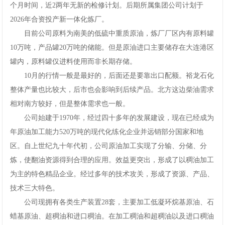
个月时间，近2两年无新的检修计划。后期所属集团公司计划于
2026年合资投产新一体化炼厂。
目前公司原料为南美的低硫中重质原油，炼厂厂区内有原料罐
10万吨，产品罐20万吨的储能。但是原油进口主要储存在大连港区
罐内，原料罐仅进料使用而非长期存储。
10月的行情一般是最好的，后面还是要靠出口配额。裕龙石化
整体产量也比较大，后市也会影响到后续产品。北方这边柴油需求
相对南方较好，但是整体需求也一般。
公司始建于1970年，经过四十多年的发展建设，现在已经成为
年原油加工能力520万吨的现代化练化企业并远销部分国家和地
区。自上世纪九十年代初，公司原油加工实现了分输、分储、分
炼，使翻油资源得到合理的应用。效益更突出，形成了以稠油加工
为主的特色精品企业。经过多年的技术攻关，形成了资源、产品、
技术三大特色。
公司现拥有各类生产装置28套，主要加工低凝环烷基原油、石
蜡基原油、超稠油和进口稠油。在加工稠油和超稠油以及进口稠油