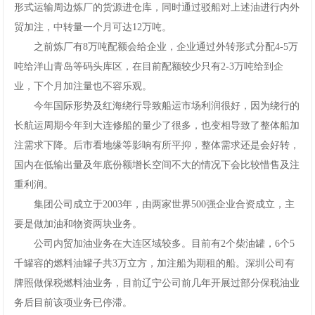
形式运输周边炼厂的货源进仓库，同时通过驳船对上述油进行内外
贸加注，中转量一个月可达12万吨。
之前炼厂有8万吨配额会给企业，企业通过外转形式分配4-5万
吨给洋山青岛等码头库区，在目前配额较少只有2-3万吨给到企
业，下个月加注量也不容乐观。
今年国际形势及红海绕行导致船运市场利润很好，因为绕行的
长航运周期今年到大连修船的量少了很多，也变相导致了整体船加
注需求下降。后市看地缘等影响有所平抑，整体需求还是会好转，
国内在低输出量及年底份额增长空间不大的情况下会比较惜售及注
重利润。
集团公司成立于2003年，由两家世界500强企业合资成立，主
要是做加油和物资两块业务。
公司内贸加油业务在大连区域较多。目前有2个柴油罐，6个5
千罐容的燃料油罐子共3万立方，加注船为期租的船。深圳公司有
牌照做保税燃料油业务，目前辽宁公司前几年开展过部分保税油业
务后目前该项业务已停滞。