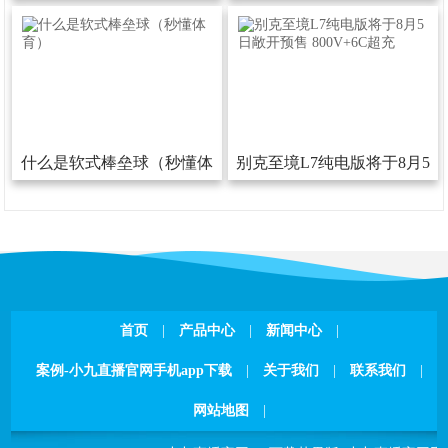
53岁沈阳老阿姨叫的没谁了下
热门的挠痒痒的游戏汇总
载安装版V
什么是软式棒垒球（秒懂体
别克至境L7纯电版将于8月5
育）
日敞开预售800V+6C超充
首页
|
产品中心
|
新闻中心
|
案例-小九直播官网手机app下载
|
关于我们
|
联系我们
|
网站地图
|