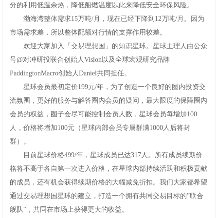
分的利用低温余热，降低船燃温度以此来降低安全环保风险。
渤海湾整体需求15万吨/月，现在已经下降到12万吨/月。因为
市场需求差，所以整体配额对行情的支撑作用较差。
欢迎大家加入「交易理想国」的知识星球。星球主理人由公众
号@对冲研投联合创始人Vision以及全球宏观研究品牌
PaddingtonMacro创始人Daniel共同担任。
星球会员最初定价199元/年，为了创造一个良好的圈内投资交
流氛围，更好的服务与解答圈内会员的疑问，最大限度的保障圈内
会员的权益，圈子会尽可能控制会员人数，星球会员每增加100
人，价格将增加100元（星球内部会员专属群满1000人后将封
群）。
目前星球价格499/年，星球成员已达317人。所有成员续期价
格将不高于各自第一次进入价格，在星球内部持续活跃和积极贡献
的成员，还有机会获得续期价格的大幅减免折扣。我们大家都希望
通过交易理想国星球的建立，打造一个拥有共同交易目标的”联合
舰队“，共同在市场上获得更大的收益。