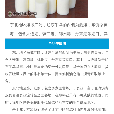
网
手
东北地区海域广阔，辽东半岛的西侧为渤海，东侧临黄
机
海。包含大连港、营口港、锦州港、丹东港等港口。其
app
产品详情图
下
东北地区海域广阔，辽东半岛的西侧为渤海，东侧临黄海。包
含大连港、营口港、锦州港、丹东港等港口。其中，大连港位于辽
载
东半岛是东北地区最重要的综合外贸口岸，是全国第八大海港，货
物吞吐量世界上的排名第十位，拥有燃料油仓储、沥青直取等业
务。
东北地区炼厂众多，包含多家主营炼厂，资源丰富，低硫沥青
及页岩油资源流转至全国各地，在燃料业具有不可或缺的地位。同
时，该地区也是保税船用低硫燃料油重要的生产供应地区。
基于此，本次我们调研了辽宁地区的燃料油内贸及保税船加油