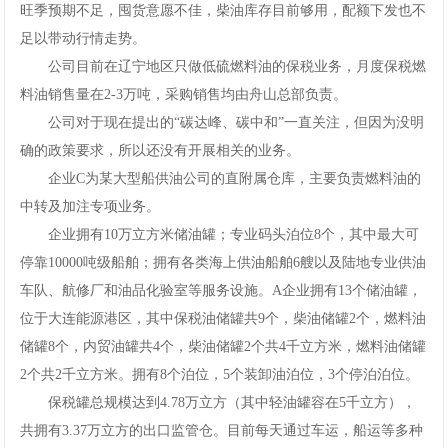
旺季预期不足，囤货意愿不佳，柴油库存目前够用，配额下发也不
足以带动行情走势。
公司目前在辽宁地区只做低硫燃料油的保税业务，月度保税燃
料油销售量在2-3万吨，采购销售均由舟山总部负责。
公司对于现在提出的“碳达峰、碳中和”一直关注，但因为没明
确的政策要求，所以还没有开展相关的业务。
企业C为某大型船供油公司的直附属仓库，主要负责燃料油的
中转及加注专项业务。
企业拥有10万立方米储油罐；专业码头泊位8个，其中最大可
停靠10000吨级船舶；拥有各类海上供油船舶6艘以及陆地专业供油
车队、航修厂和油品化验室等服务设施。A企业拥有13个储油罐，
位于大连能源港区，其中保税油储罐共9个，柴油储罐2个，燃料油
储罐8个，内贸油罐共4个，柴油储罐2个共4千立方米，燃料油储罐
2个共2千立方米。拥有8个泊位，5个装卸油泊位，3个停泊泊位。
保税罐总规模达到4.78万立方（其中轻油罐容在5千立方），
共拥有3.37万立方的出口监管仓。目前每天通过车运，船运等多种