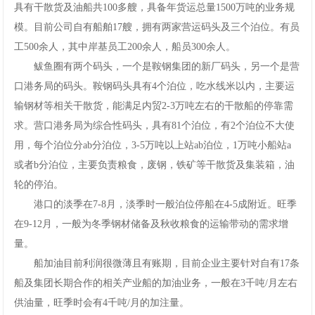
具有干散货及油船共100多艘，具备年货运总量1500万吨的业务规
模。目前公司自有船舶17艘，拥有两家营运码头及三个泊位。有员
工500余人，其中岸基员工200余人，船员300余人。
鲅鱼圈有两个码头，一个是鞍钢集团的新厂码头，另一个是营
口港务局的码头。鞍钢码头具有4个泊位，吃水线米以内，主要运
输钢材等相关干散货，能满足内贸2-3万吨左右的干散船的停靠需
求。营口港务局为综合性码头，具有81个泊位，有2个泊位不大使
用，每个泊位分ab分泊位，3-5万吨以上站ab泊位，1万吨小船站a
或者b分泊位，主要负责粮食，废钢，铁矿等干散货及集装箱，油
轮的停泊。
港口的淡季在7-8月，淡季时一般泊位停船在4-5成附近。旺季
在9-12月，一般为冬季钢材储备及秋收粮食的运输带动的需求增
量。
船加油目前利润很微薄且有账期，目前企业主要针对自有17条
船及集团长期合作的相关产业船的加油业务，一般在3千吨/月左右
供油量，旺季时会有4千吨/月的加注量。