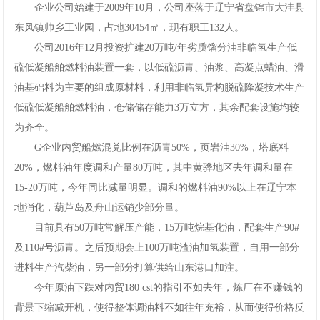
企业公司始建于2009年10月，公司座落于辽宁省盘锦市大洼县
东风镇帅乡工业园，占地30454㎡，现有职工132人。
公司2016年12月投资扩建20万吨/年劣质馏分油非临氢生产低
硫低凝船舶燃料油装置一套，以低硫沥青、油浆、高凝点蜡油、滑
油基础料为主要的组成原材料，利用非临氢异构脱硫降凝技术生产
低硫低凝船舶燃料油，仓储储存能力3万立方，其余配套设施均较
为齐全。
G企业内贸船燃混兑比例在沥青50%，页岩油30%，塔底料
20%，燃料油年度调和产量80万吨，其中黄骅地区去年调和量在
15-20万吨，今年同比减量明显。调和的燃料油90%以上在辽宁本
地消化，葫芦岛及舟山运销少部分量。
目前具有50万吨常解压产能，15万吨烷基化油，配套生产90#
及110#号沥青。之后预期会上100万吨渣油加氢装置，自用一部分
进料生产汽柴油，另一部分打算供给山东港口加注。
今年原油下跌对内贸180cst的指引不如去年，炼厂在不赚钱的
背景下缩减开机，使得整体调油料不如往年充裕，从而使得价格反