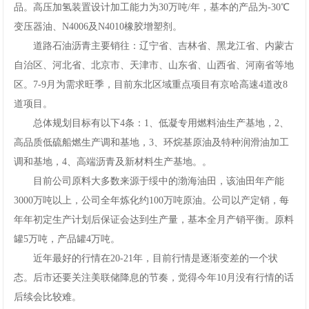
品。高压加氢装置设计加工能力为30万吨/年，基本的产品为-30℃
变压器油、N4006及N4010橡胶增塑剂。
道路石油沥青主要销往：辽宁省、吉林省、黑龙江省、内蒙古
自治区、河北省、北京市、天津市、山东省、山西省、河南省等地
区。7-9月为需求旺季，目前东北区域重点项目有京哈高速4道改8
道项目。
总体规划目标有以下4条：1、低凝专用燃料油生产基地，2、
高品质低硫船燃生产调和基地，3、环烷基原油及特种润滑油加工
调和基地，4、高端沥青及新材料生产基地。。
目前公司原料大多数来源于绥中的渤海油田，该油田年产能
3000万吨以上，公司全年炼化约100万吨原油。公司以产定销，每
年年初定生产计划后保证会达到生产量，基本全月产销平衡。原料
罐5万吨，产品罐4万吨。
近年最好的行情在20-21年，目前行情是逐渐变差的一个状
态。后市还要关注美联储降息的节奏，觉得今年10月没有行情的话
后续会比较难。