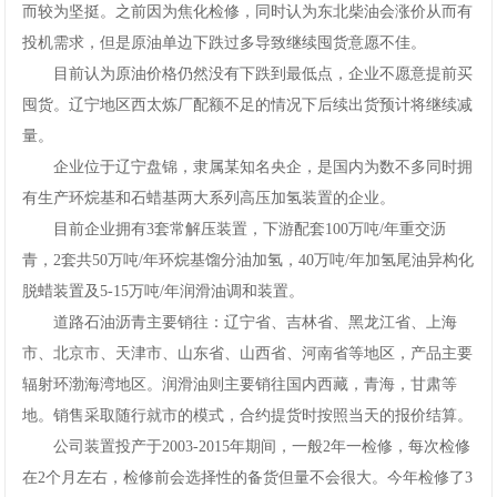
而较为坚挺。之前因为焦化检修，同时认为东北柴油会涨价从而有
投机需求，但是原油单边下跌过多导致继续囤货意愿不佳。
目前认为原油价格仍然没有下跌到最低点，企业不愿意提前买
囤货。辽宁地区西太炼厂配额不足的情况下后续出货预计将继续减
量。
企业位于辽宁盘锦，隶属某知名央企，是国内为数不多同时拥
有生产环烷基和石蜡基两大系列高压加氢装置的企业。
目前企业拥有3套常解压装置，下游配套100万吨/年重交沥
青，2套共50万吨/年环烷基馏分油加氢，40万吨/年加氢尾油异构化
脱蜡装置及5-15万吨/年润滑油调和装置。
道路石油沥青主要销往：辽宁省、吉林省、黑龙江省、上海
市、北京市、天津市、山东省、山西省、河南省等地区，产品主要
辐射环渤海湾地区。润滑油则主要销往国内西藏，青海，甘肃等
地。销售采取随行就市的模式，合约提货时按照当天的报价结算。
公司装置投产于2003-2015年期间，一般2年一检修，每次检修
在2个月左右，检修前会选择性的备货但量不会很大。今年检修了3