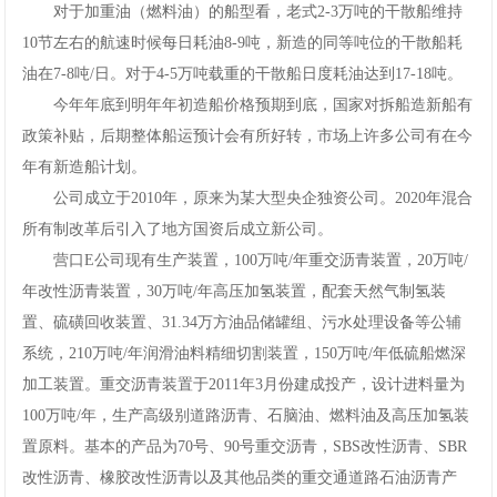
对于加重油（燃料油）的船型看，老式2-3万吨的干散船维持
10节左右的航速时候每日耗油8-9吨，新造的同等吨位的干散船耗
油在7-8吨/日。对于4-5万吨载重的干散船日度耗油达到17-18吨。
今年年底到明年年初造船价格预期到底，国家对拆船造新船有
政策补贴，后期整体船运预计会有所好转，市场上许多公司有在今
年有新造船计划。
公司成立于2010年，原来为某大型央企独资公司。2020年混合
所有制改革后引入了地方国资后成立新公司。
营口E公司现有生产装置，100万吨/年重交沥青装置，20万吨/
年改性沥青装置，30万吨/年高压加氢装置，配套天然气制氢装
置、硫磺回收装置、31.34万方油品储罐组、污水处理设备等公辅
系统，210万吨/年润滑油料精细切割装置，150万吨/年低硫船燃深
加工装置。重交沥青装置于2011年3月份建成投产，设计进料量为
100万吨/年，生产高级别道路沥青、石脑油、燃料油及高压加氢装
置原料。基本的产品为70号、90号重交沥青，SBS改性沥青、SBR
改性沥青、橡胶改性沥青以及其他品类的重交通道路石油沥青产