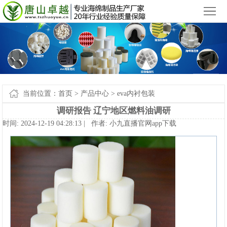
小九直播官网app下载苹果版_小九直播官网手机app下载
您好，欢迎来到
！
首
页
产
品
新
中
闻
案
当前位置：
首页
>
产品中心
>
eva内衬包装
心
中
例-
关
调研报告辽宁地区燃料油调研
时间:2024-12-1904:28:13|作者:
小九直播官网app下载
心
小
于
联
九
我
系
网
直
们
我
站
播
们
地
官
图