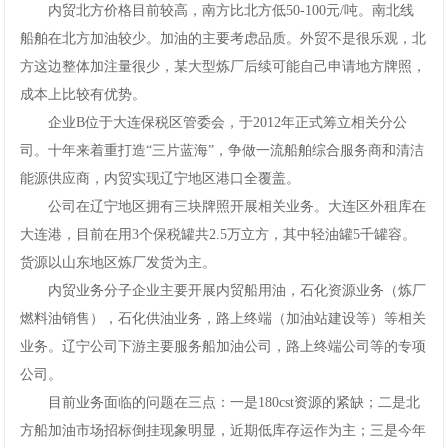
内贸北方价格目前较高，南方比北方低50-100元/吨。南北线
船舶在北方加油较少。加油的主要考虑品质。外贸不是很乐观，北
方这边整体加注量很少，某大型炼厂后续可能自己申请地方牌照，
成本上比较有优势。
企业B位于大连保税区管委会，于2012年正式筹立相关分公
司。十年来着重打造“三片蓝海”，争做一流船舶综合服务商和清洁
能源供应商，内贸实现辽宁地区港口全覆盖。
公司在辽宁地区拥有三块牌照开展相关业务。大连区外租库在
大连港，目前在用3个保税罐共2.5万立方，其中轻油罐5千罐容。
货源以山东地区炼厂发货为主。
内贸业务分子企业主要开展内贸船用油，石化资源业务（炼厂
燃料油销售），石化供油业务，路上终端（加油站建设等）等相关
业务。辽宁公司下游主要服务船加油公司，路上终端公司等的专项
公司。
目前业务面临的问题在三点：一是180cst资源的紧缺；二是北
方船加油市场招标倒挂现象明显，近期低库存运作为主；三是今年