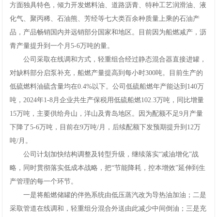
方面独具特色，倾力开发燃料油、道路沥青、特种工艺润滑油、液
化气、聚丙稀、石油熊、芳经等七大类百余种质量上乘的石油产
品，产品畅销国内并远销部分国家和地区。目前因为船燃减产，沥
青产量提升到一个月5-6万吨的量。
公司采取在线调和方式，轻重组合经过静态混合器直接进罐，
对缺料部分启泵补充，船燃产量提高到每小时300吨。目前生产的
低硫燃料油硫含量均在0.4%以下。公司低硫船燃年产能达到140万
吨，2024年1-8月企业共生产保税用低硫船燃102.3万吨，同比增量
15万吨，主要供给舟山，洋山及青岛地区。因为配额不足9月产量
下降了5-6万吨，目前在9万吨/月，后续配额下发预期提升到12万
吨/月。
公司计划加快结构调整及转型升级，继续落实“减油增化”战
略，同时贯彻落实低成本战略，把“节能降耗，控本增效”延伸到生
产管理的每一个环节。
一是将船燃储罐的伴热系统由低压蒸汽改为导热油加油；二是
采取管道在线调和，轻重组分混合外送由此减少中间倒油；三是充