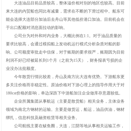
大连油品目前品质较高，整体溢价相对别的地区也较高。目前
来大连的内贸船也同比有减量，需求在不断的下滑过程中。船东可
能会选择大连部分加油后去舟山等其他低价港口加油。目前机会在
于出口配额对消息面拉动的影响。
公司分为对外和对内业务，大概比例在1:1。对于油品质量的
要求比较高，会通过模拟船上发动机运行模式分析杂质对船的影
响。公司额度审批走中信保，对于账期的要求很严，账期因为目前
利润不好已经被延长到1个月（之前为15天），财务报表亏损的企
业没办法批额度。
今年散货行情比较差，舟山及南方比大连有优势。下游船东更
多关注价格而非稳定性。原油价格对下游心理上的指导作用大于对
180cst价格的影响，单边深跌下中游船加注企业做库存意愿较低。
企业所属集团从事航运（主要是散货船）相关业务，主体业务
领域为南北方钢材的运输。主要是做货运，船运，油品供油，钢材
绑扎，信息科技及融资租赁等相关业务。
公司航线主要在鲅鱼圈，大连，江阴等地从事相关运输工作，