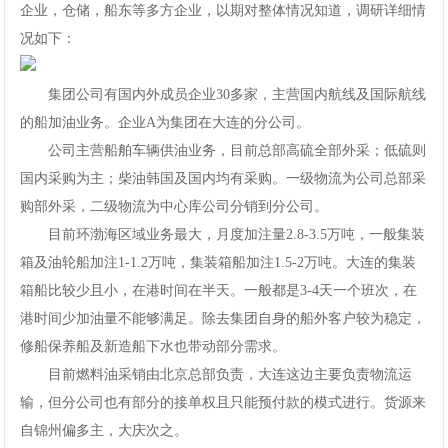
企业，仓储，船东等多方企业，以期对整体情况知道，调研详细情
况如下：
集团公司有国内外成员企业30多家，主营国内航线及国际航线
的船加油业务。企业A为集团在大连的分公司。
公司主营船舶车辆供油业务，目前总部高硫全部外采；低硫则
国内采购为主；柴油韩国及国内均有采购。一级物流为公司总部采
购部外采，二级物流为中心库公司分销到分公司。
目前环渤海区域业务最大，月度加注量2.8-3.5万吨，一般集装
箱及油轮船加注1-1.2万吨，集装箱船加注1.5-2万吨。大连的集装
箱船比较少且小，在港时间在半天。一般都是3-4天一个班次，在
港时间少加油量不能够满足。除去集团自身的船外客户较为稳定，
修船保养船及新造船下水也带动部分需求。
目前燃料油采销由北京总部负责，大连这边主要负责物流运
输，但分公司也有部分的接单权且只能预付款的模式进行。货源来
自锦州偏多主，大庆次之。