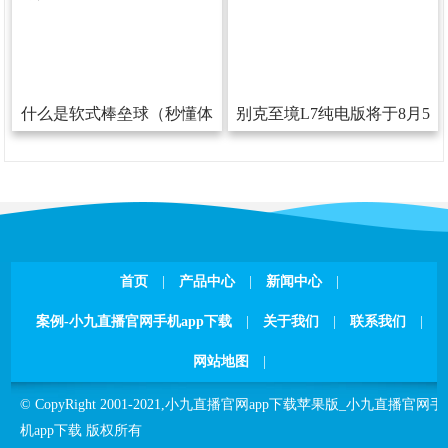
什么是软式棒垒球（秒懂体
别克至境L7纯电版将于8月5
育）
日敞开预售800V+6C超充
首页
|
产品中心
|
新闻中心
|
案例-小九直播官网手机app下载
|
关于我们
|
联系我们
|
网站地图
|
©CopyRight2001-2021,
小九直播官网app下载苹果版_小九直播官网手
机app下载
版权所有