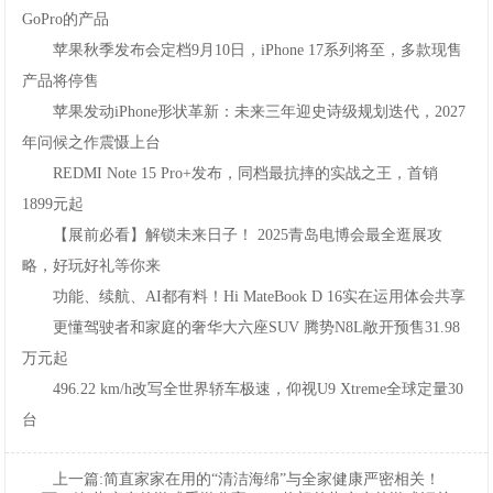
GoPro的产品
苹果秋季发布会定档9月10日，iPhone17系列将至，多款现售
产品将停售
苹果发动iPhone形状革新：未来三年迎史诗级规划迭代，2027
年问候之作震慑上台
REDMINote15Pro+发布，同档最抗摔的实战之王，首销
1899元起
【展前必看】解锁未来日子！2025青岛电博会最全逛展攻
略，好玩好礼等你来
功能、续航、AI都有料！HiMateBookD16实在运用体会共享
更懂驾驶者和家庭的奢华大六座SUV腾势N8L敞开预售31.98
万元起
496.22km/h改写全世界轿车极速，仰视U9Xtreme全球定量30
台
上一篇:
简直家家在用的“清洁海绵”与全家健康严密相关！