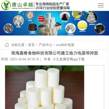
小九直播官网app下载苹果版_小九直播官网手机app下载
您好，欢迎来到
！
首
页
产
品
新
中
闻
案
当前位置：
首页
>
产品中心
>
eva内衬包装
心
中
例-
关
珠海嘉肴食物科技有限公司建立格力电器等持股
时间:2025-10-0420:59:35|作者:
小九直播官网app下载
心
小
于
联
九
我
系
网
直
们
我
站
播
们
地
官
图